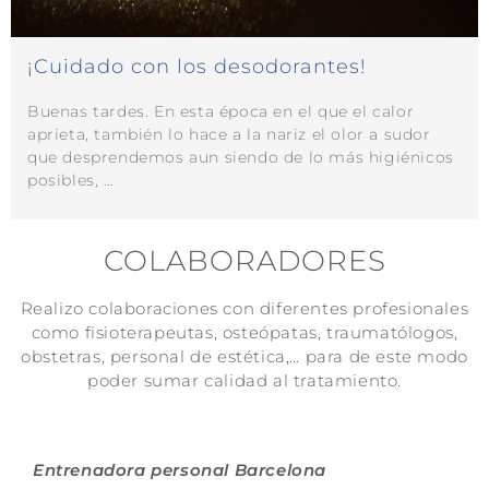
¡Cuidado con los desodorantes!
Buenas tardes. En esta época en el que el calor
aprieta, también lo hace a la nariz el olor a sudor
que desprendemos aun siendo de lo más higiénicos
posibles, …
COLABORADORES
Realizo colaboraciones con diferentes profesionales
como fisioterapeutas, osteópatas, traumatólogos,
obstetras, personal de estética,… para de este modo
poder sumar calidad al tratamiento.
Entrenadora personal Barcelona