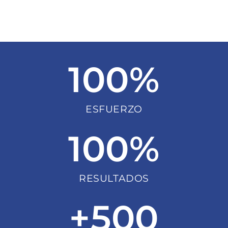
100
%
ESFUERZO
100
%
RESULTADOS
+
500