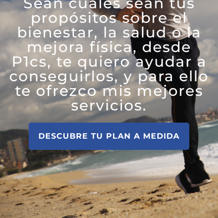
Sean cuales sean tus
propósitos sobre el
bienestar, la salud o la
mejora física, desde
P1cs, te quiero ayudar a
conseguirlos, y para ello
te ofrezco mis mejores
servicios.
DESCUBRE TU PLAN A MEDIDA