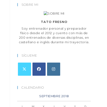
SOBRE MI
TATO FRESNO
Soy entrenador personal y preparador
físico desde el 2012 y cuento con más de
200 entrenados de diversas disciplinas, en
castellano e inglés durante mi trayectoria.
SÍGUEME
CALENDARIO
SEPTIEMBRE 2018
L
M
X
J
V
S
D