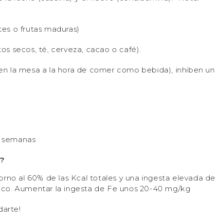
ntes o frutas maduras)
utos secos, té, cerveza, cacao o café).
o en la mesa a la hora de comer como bebida), inhiben un
8 semanas
r?
orno al 60% de las Kcal totales y una ingesta elevada de
lógico. Aumentar la ingesta de Fe unos 20-40 mg/kg
darte!