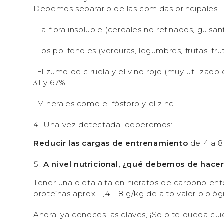
Debemos separarlo de las comidas principales.
-La fibra insoluble (cereales no refinados, guisa
-Los polifenoles (verduras, legumbres, frutas, fr
-El zumo de ciruela y el vino rojo (muy utilizad
31 y 67%
-Minerales como el fósforo y el zinc.
Una vez detectada, deberemos:
Reducir las cargas de entrenamiento
de 4 a 
A nivel nutricional, ¿qué debemos de hace
Tener una dieta alta en hidratos de carbono ent
proteínas aprox. 1,4-1,8 g/kg de alto valor bio
Ahora, ya conoces las claves, ¡Solo te queda cui