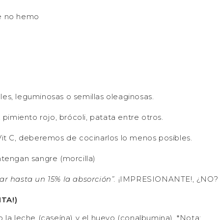
Fe no hemo
les, leguminosas o semillas oleaginosas.
 pimiento rojo, brócoli, patata entre otros.
 Vit C, deberemos de cocinarlos lo menos posibles.
ntengan sangre (morcilla)
 hasta un 15% la absorción”.
¡IMPRESIONANTE!, ¿NO?
NTA!)
o la leche (caseína) y el huevo (conalbumina). *Nota: